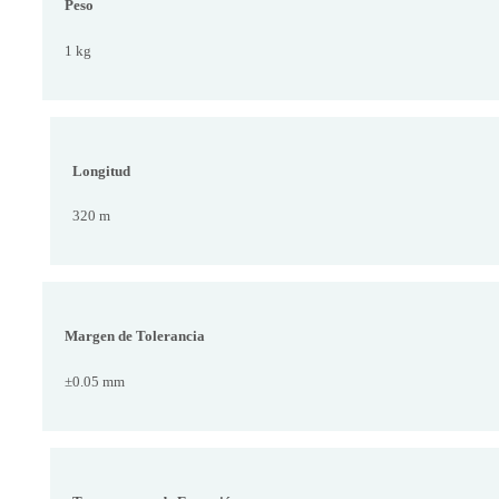
Peso
1 kg
Longitud
320 m
Margen de Tolerancia
±0.05 mm