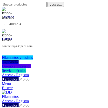
Buscar...
Teléfono
+51 940192341
Correo
contacto@i3dperu.com
Filamentos y resinas
Impresoras
Diseño e impresión
Servicio técnico
Acceso / Registro
0
artículos
S/
0.00
Menú
Buscar
Acceso / Registro
0
artículos
S/
0.00