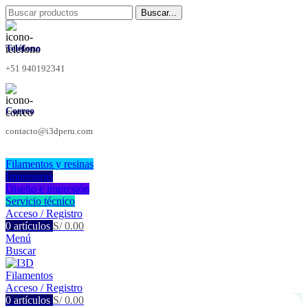
Buscar...
Teléfono
+51 940192341
Correo
contacto@i3dperu.com
Filamentos y resinas
Impresoras
Diseño e impresión
Servicio técnico
Acceso / Registro
0
artículos
S/
0.00
Menú
Buscar
Acceso / Registro
0
artículos
S/
0.00