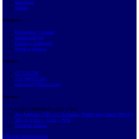
Instagram
Tiktok
Productos
Filamentos y resinas
Impresoras 3D
Diseño e impresión
Servicio técnico
Contacto
01 7723709
+51 940192341
contacto@i3dperu.com
Ubícanos
Lunes a Sabado de 11am a 7pm
Av. Arenales 1701. CC Arenales. Primer piso Stand 206-A y
207-A. Lince – Lima – Perú
Nuestras tiendas
Libro de reclamaciones