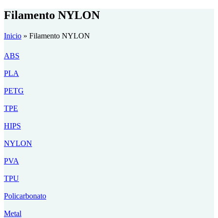
Filamento NYLON
Inicio
»
Filamento NYLON
ABS
PLA
PETG
TPE
HIPS
NYLON
PVA
TPU
Policarbonato
Metal