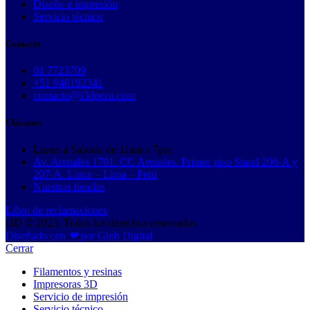
Diseño e impresión
Servicio técnico
Contacto
01 7723709
+51 940192341
contacto@i3dperu.com
Ubícanos
Lunes a Sabado de 11am a 7pm
Av. Arenales 1701. CC Arenales. Primer piso Stand 206-A y
207-A. Lince – Lima – Perú
Nuestras tiendas
Libro de reclamaciones
i3D © 2023. Todos los derechos reservados
Diseñado con
❤
por Glob Digital
Cerrar
Filamentos y resinas
Impresoras 3D
Servicio de impresión
Servicio técnico