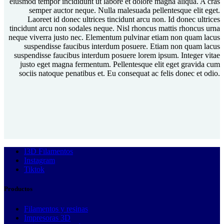
eiusmod tempor incididunt ut labore et dolore magna aliqua. A cras
semper auctor neque. Nulla malesuada pellentesque elit eget.
Laoreet id donec ultrices tincidunt arcu non. Id donec ultrices
tincidunt arcu non sodales neque. Nisl rhoncus mattis rhoncus urna
neque viverra justo nec. Elementum pulvinar etiam non quam lacus
suspendisse faucibus interdum posuere. Etiam non quam lacus
suspendisse faucibus interdum posuere lorem ipsum. Integer vitae
justo eget magna fermentum. Pellentesque elit eget gravida cum
sociis natoque penatibus et. Eu consequat ac felis donec et odio.
I3D Filamentos
Instagram
Tiktok
Productos
Filamentos y resinas
Impresoras 3D