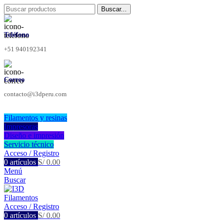
Buscar...
Teléfono
+51 940192341
Correo
contacto@i3dperu.com
Filamentos y resinas
Impresoras
Diseño e impresión
Servicio técnico
Acceso / Registro
0
artículos
S/
0.00
Menú
Buscar
Acceso / Registro
0
artículos
S/
0.00